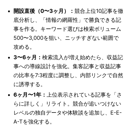
開設直後（0〜3ヶ月）：
競合上位10記事を徹
底分析し、「情報の網羅性」で勝負できる記
事を作る。キーワード選びは検索ボリューム
500〜3,000を狙い、ニッチすぎない範囲で
攻める。
3〜6ヶ月：
検索流入が増え始めたら、収益記
事への導線設計を強化。集客記事と収益記事
の比率を7:3程度に調整し、内部リンクで自然
に誘導する。
6ヶ月〜1年：
上位表示されている記事を「さ
らに詳しく」リライト。競合が追いつけない
レベルの独自データや体験談を追加し、E-E-
A-Tを強化する。