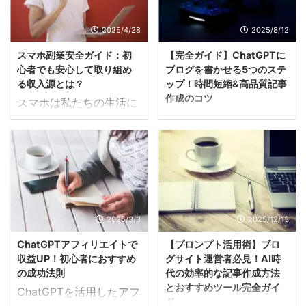
2025/4/28
2025/8/12
スマホ副業安全ガイド：初
【完全ガイド】ChatGPTに
心者でも安心して取り組め
ブログを書かせる5つのステ
る収入源とは？
ップ！時間短縮&高品質記事
作成のコツ
スマホは私たちの生活に
「ブログを書きたいけ
欠かせないものとなり、
ど、時間がない」「アイ
さまざまな場面で活用さ
デアが思い浮かばない」
れています。そんな中、
「文章力に自信がない」
スマホを使った副業の可
—そんな悩みを抱えてい
能性が注目されつつあり
るブロガーや企業の担当
ます。本ブログでは、ス
者の方は多いのではない
マホ副業の概要や注意
2025/3/3
2025/12/13
でしょうか。近年、AI技
点、おすすめの副業な
ChatGPTアフィリエイトで
【プロンプト活用術】ブロ
術の進歩により、
ど、安全に副収入を得る
収益UP！初心者におすすめ
グサイト運営者必見！AI時
ChatGPTを活用したコン
ための知識を詳しく解説
の成功法則
代の効率的な記事作成方法
テンツ制作が注目を集め
します。スマホ副業に興
とおすすめツール完全ガイ
ChatGPTを活用したアフ
ています。このツールを
味がある方は、ぜひ参考
ド