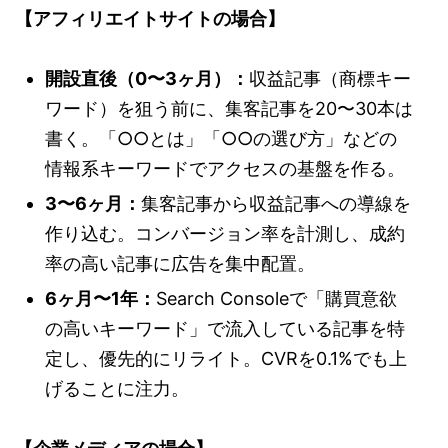
【アフィリエイトサイトの場合】
開設直後（0〜3ヶ月）：
収益記事（商標キー
ワード）を狙う前に、集客記事を20〜30本は
書く。「○○とは」「○○の選び方」などの
情報系キーワードでアクセスの基盤を作る。
3〜6ヶ月：
集客記事から収益記事への導線を
作り込む。コンバージョン率を計測し、成約
率の高い記事に広告を集中配置。
6ヶ月〜1年：
Search Consoleで「購買意欲
の高いキーワード」で流入している記事を特
定し、優先的にリライト。CVRを0.1%でも上
げることに注力。