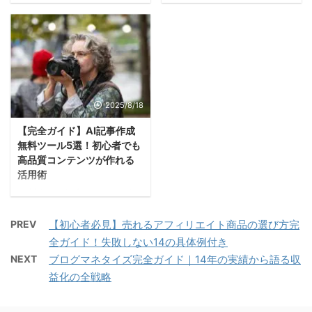
ィリエイトは、コンテン
上手に活用すれば、執筆
にしてみてください。 1.
現代のデジタル時代にお
ツ制作の効率化や最適化
時間の大幅な短縮、コス
スマホ副業とは？初心者
いて、効率的で質の高い
により、より高い収益を
ト削減、そして高品質な
でも安全に始められる理
コンテンツ作成は多くの
実現する可能性がありま
記事の作成が可能になり
由 スマホ副業は、私たち
ブロガーにとって重要な
す。本ブログでは、
ます。本記事では、
の生活に密着したスマー
課題となっています。特
ChatGPTを使ったアフィ
ChatGPTを使ったブログ
トフォンを活用し、簡単
に、AI技術の急速な発展
リエイト手法について、
2025/8/18
作成の具体的な方法か
に収入を得ることができ
により、従来の記事作成
初心者でも分かりやすく
ら、記事の質を向上させ
る新しい働き方です。日
【完全ガイド】AI記事作成
プロセスに革新的な変化
解説していきます。アフ
るコツまで、実践的なノ
常生活が忙しい中でも、
無料ツール5選！初心者でも
が生まれています。その
ィリエイトに興味がある
ウハウを詳しく解説して
空いている時間を上手に
高品質コンテンツが作れる
中でも注目を集めている
方は、ぜひこの機会に新
いきます。 1. Chat ...
活用術
...
のが「プロンプト」を活
たな収益の道を発見して
AI技術の進歩により、記
用したブログ記事作成手
みてください。 1.
事作成の世界に革命が起
法です。適切なプロンプ
ChatGPTアフィリエイト
PREV
【初心者必見】売れるアフィリエイト商品の選び方完
きています。従来は時間
トを使用することで、時
とは？初心者でも分かる
全ガイド！失敗しない14の具体例付き
をかけて行っていたコン
間を大幅に短縮しなが
基礎知識 アフィリエイト
NEXT
ブログマネタイズ完全ガイド｜14年の実績から語る収
テンツ制作が、今では人
ら、読者にとって価値の
の基本概念 アフィリエイ
益化の全戦略
工知能の力を借りて効率
あるコンテンツを継続的
トとは、他者の製品やサ
的に、そして高品質に実
に生み出すことが可能に
ービスを紹介し、その売
現できるようになりまし