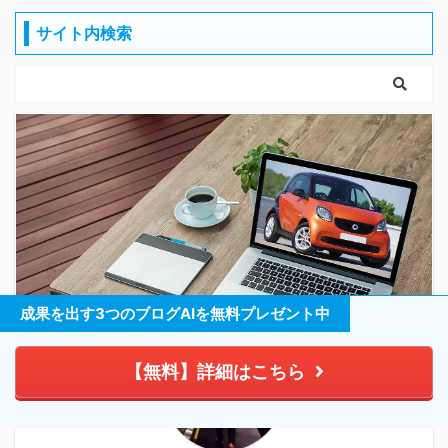
なります。本記事では、
上の一部を報酬として受
た。特に個人ブロガーや
プロンプトを使ったブロ
サイト内検索
け取るビジネスモデルで
小規模事業者にとって、
グ記事作成の基礎から実
す。成功 ...
無料で利用できるAI記事
践的なテクニック、さら
作成ツールは、限られた
には注意点まで、包括的
予算とリソースの中でも
に解 ...
質の高いコンテンツを生
み出す強力な味方となっ
ています。本記事では、
無料で使えるAI記事作成
ツールの基本から実践的
な活用方法まで、初心者
でもすぐに始められるよ
う分かりやすく解説して
成果を出す3つのブログAIを無料プレゼント中
いきます。 1. AI記事作成
ツールの基本 ...
【無料】詳細はこちら