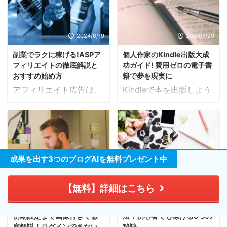
2024/6/19
2024/7/20
副業でラクに稼げる!ASPア
個人作家のKindle出版大成
フィリエイトの徹底解説と
功ガイド! 費用ゼロの電子書
おすすめ始め方
籍で夢を現実に
アフィリエイト広告は、
Kindleで本を出版しよう
ウェブサイトやブログに
と考えている方に向け
関心のある製品やサービ
て、今回は電子書籍出版
スの広告を掲載し、その
の魅力や具体的な出版手
広告からユーザーが購入
順、そしてベストセラー
や申し込みをすると手数
作家から学ぶ成功のコツ
成果を出す3つのブログAIを無料プレゼント中
料を得られるビジネスモ
をご紹介します。出版を
デルです。このブログで
検討されている方は、こ
2026/2/20
2025/1/22
は、アフィリエイトの仕
のブログを参考にして自
【無料】詳細はこちら
【完全版】アフィリエイト
【2024年最新】ブログアフ
組みや始め方、おすすめ
身の作品を世に送り出す
フレンズ ログイン方法から
ィリエイトおすすめ攻略
のASP(アフィリエイトサ
きっかけを見つけてくだ
初期設定まで画像付きで徹
法！初心者でも稼げる5つの
ービスプロバイダー)な
さい。 1. Kindleで本を出
底解説！ログインできない
秘訣