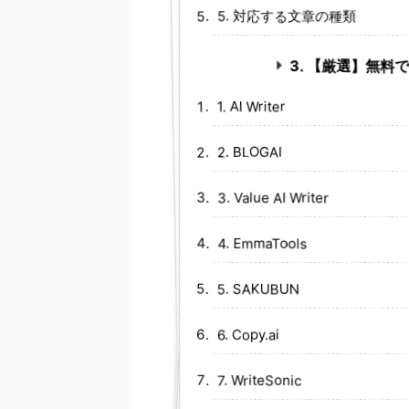
5. 対応する文章の種類
3. 【厳選】無料
1. AI Writer
2. BLOGAI
3. Value AI Writer
4. EmmaTools
5. SAKUBUN
6. Copy.ai
7. WriteSonic