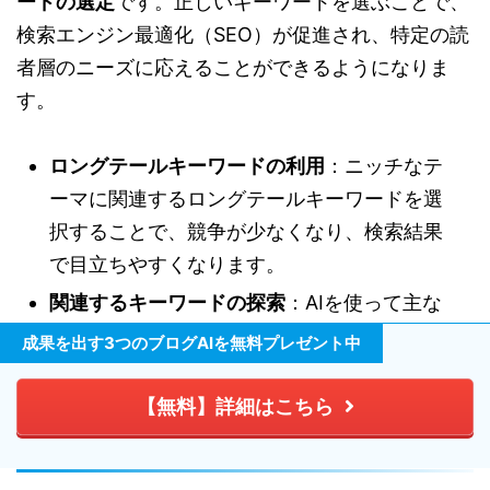
ードの選定
です。正しいキーワードを選ぶことで、
検索エンジン最適化（SEO）が促進され、特定の読
者層のニーズに応えることができるようになりま
す。
ロングテールキーワードの利用
：ニッチなテ
ーマに関連するロングテールキーワードを選
択することで、競争が少なくなり、検索結果
で目立ちやすくなります。
関連するキーワードの探索
：AIを使って主な
キーワードに紐づく語彙を発見し、記事内容
成果を出す3つのブログAIを無料プレゼント中
を豊富にすることが推奨されます。
【無料】詳細はこちら
コンテンツ構成の最適化