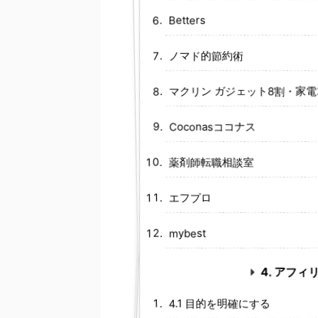
Betters
ノマド的節約術
マクリン ガジェット8割・家
Coconasココナス
薬剤師転職相談室
エフプロ
mybest
4. アフ
4.1 目的を明確にする