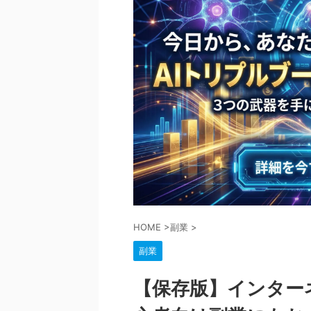
HOME
>
副業
>
副業
【保存版】インター